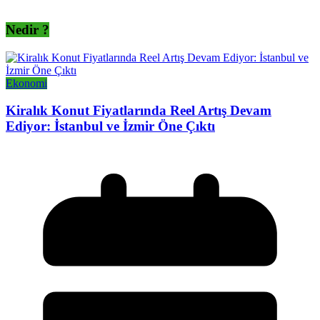
Nedir ?
Ekonomi
Kiralık Konut Fiyatlarında Reel Artış Devam
Ediyor: İstanbul ve İzmir Öne Çıktı