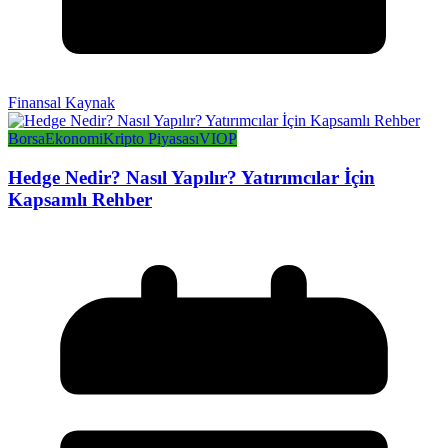
Finansal Kaynak
Borsa
Ekonomi
Kripto Piyasası
VIOP
Hedge Nedir? Nasıl Yapılır? Yatırımcılar İçin
Kapsamlı Rehber