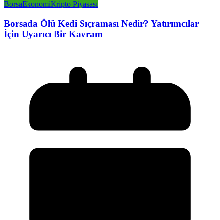
Borsa
Ekonomi
Kripto Piyasası
Borsada Ölü Kedi Sıçraması Nedir? Yatırımcılar
İçin Uyarıcı Bir Kavram