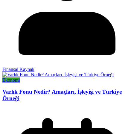
Finansal Kaynak
Ekonomi
Varlık Fonu Nedir? Amaçları, İşleyişi ve Türkiye
Örneği