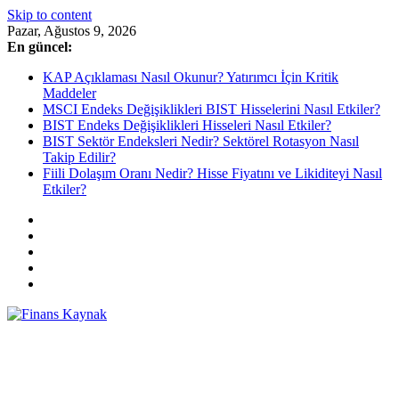
Skip to content
Pazar, Ağustos 9, 2026
En güncel:
KAP Açıklaması Nasıl Okunur? Yatırımcı İçin Kritik
Maddeler
MSCI Endeks Değişiklikleri BIST Hisselerini Nasıl Etkiler?
BIST Endeks Değişiklikleri Hisseleri Nasıl Etkiler?
BIST Sektör Endeksleri Nedir? Sektörel Rotasyon Nasıl
Takip Edilir?
Fiili Dolaşım Oranı Nedir? Hisse Fiyatını ve Likiditeyi Nasıl
Etkiler?