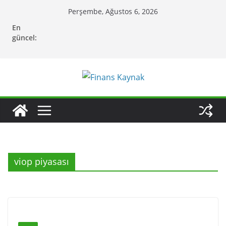
Skip
Perşembe, Ağustos 6, 2026
to
En
content
güncel:
viop piyasası