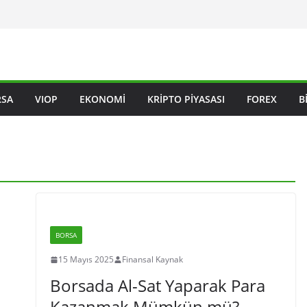
RSA
VIOP
EKONOMI
KRIPTO PIYASASI
FOREX
B
BORSA
15 Mayıs 2025
Finansal Kaynak
Borsada Al-Sat Yaparak Para
Kazanmak Mümkün mü?