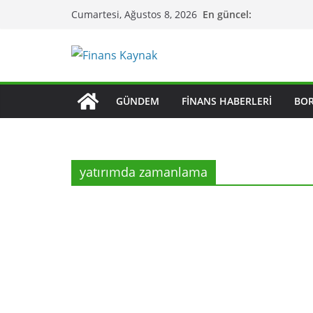
Skip
En güncel:
Cumartesi, Ağustos 8, 2026
to
content
GÜNDEM
FINANS HABERLERI
BO
yatırımda zamanlama