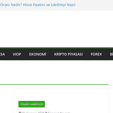
 Oranı Nedir? Hisse Fiyatını ve Likiditeyi Nasıl
sı Nasıl Okunur? Yatırımcı İçin Kritik Maddeler
eğişiklikleri BIST Hisselerini Nasıl Etkiler?
eğişiklikleri Hisseleri Nasıl Etkiler?
Endeksleri Nedir? Sektörel Rotasyon Nasıl Takip
RSA
VIOP
EKONOMI
KRIPTO PIYASASI
FOREX
B
FINANS HABERLERI