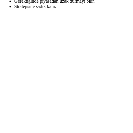
Gerektiğinde piyasadan uzak durmayı bilir,
Stratejisine sadık kalır.