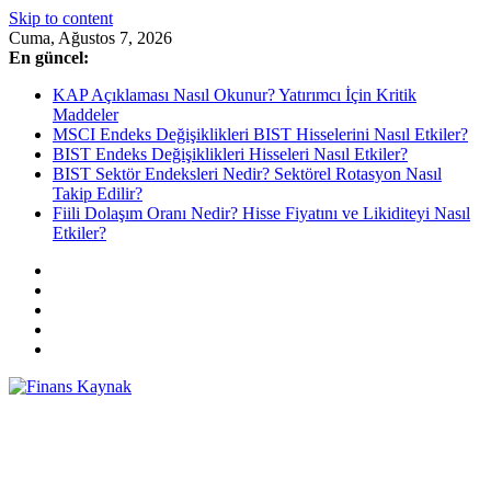
Skip to content
Cuma, Ağustos 7, 2026
En güncel:
KAP Açıklaması Nasıl Okunur? Yatırımcı İçin Kritik
Maddeler
MSCI Endeks Değişiklikleri BIST Hisselerini Nasıl Etkiler?
BIST Endeks Değişiklikleri Hisseleri Nasıl Etkiler?
BIST Sektör Endeksleri Nedir? Sektörel Rotasyon Nasıl
Takip Edilir?
Fiili Dolaşım Oranı Nedir? Hisse Fiyatını ve Likiditeyi Nasıl
Etkiler?