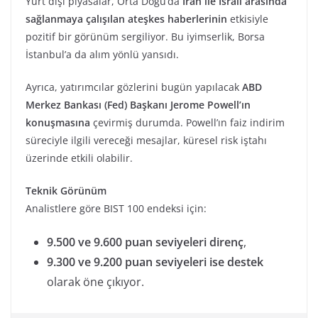
Yurt dışı piyasalar, Orta Doğu’da
İran ile İsrail arasında
sağlanmaya çalışılan ateşkes haberlerinin
etkisiyle
pozitif bir görünüm sergiliyor. Bu iyimserlik, Borsa
İstanbul’a da alım yönlü yansıdı.
Ayrıca, yatırımcılar gözlerini bugün yapılacak
ABD
Merkez Bankası (Fed) Başkanı Jerome Powell’ın
konuşmasına
çevirmiş durumda. Powell’ın faiz indirim
süreciyle ilgili vereceği mesajlar, küresel risk iştahı
üzerinde etkili olabilir.
Teknik Görünüm
Analistlere göre BIST 100 endeksi için:
9.500 ve 9.600 puan seviyeleri direnç
,
9.300 ve 9.200 puan seviyeleri ise destek
olarak öne çıkıyor.