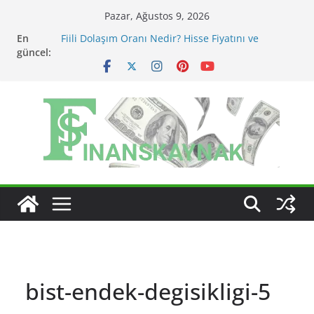
Skip
Pazar, Ağustos 9, 2026
to
En
Fiili Dolaşım Oranı Nedir? Hisse Fiyatını ve
content
güncel:
Likiditeyi Nasıl Etkiler?
KAP Açıklaması Nasıl Okunur? Yatırımcı İçin Kritik
Maddeler
MSCI Endeks Değişiklikleri BIST Hisselerini Nasıl
Etkiler?
BIST Endeks Değişiklikleri Hisseleri Nasıl Etkiler?
BIST Sektör Endeksleri Nedir? Sektörel Rotasyon
Nasıl Takip Edilir?
bist-endek-degisikligi-5