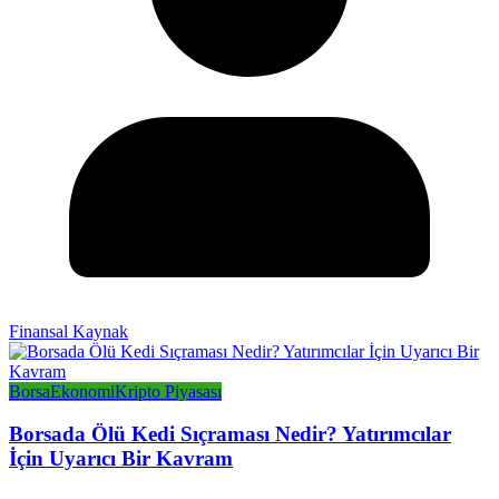
Finansal Kaynak
Borsa
Ekonomi
Kripto Piyasası
Borsada Ölü Kedi Sıçraması Nedir? Yatırımcılar
İçin Uyarıcı Bir Kavram