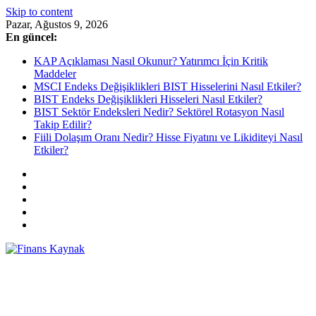
Skip to content
Pazar, Ağustos 9, 2026
En güncel:
KAP Açıklaması Nasıl Okunur? Yatırımcı İçin Kritik
Maddeler
MSCI Endeks Değişiklikleri BIST Hisselerini Nasıl Etkiler?
BIST Endeks Değişiklikleri Hisseleri Nasıl Etkiler?
BIST Sektör Endeksleri Nedir? Sektörel Rotasyon Nasıl
Takip Edilir?
Fiili Dolaşım Oranı Nedir? Hisse Fiyatını ve Likiditeyi Nasıl
Etkiler?