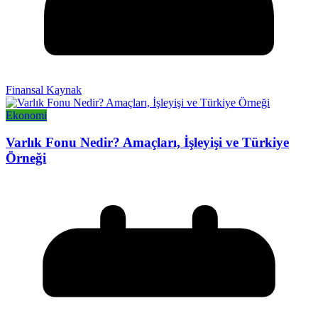
Finansal Kaynak
Ekonomi
Varlık Fonu Nedir? Amaçları, İşleyişi ve Türkiye
Örneği