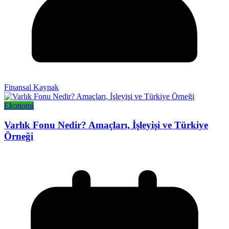
Finansal Kaynak
Ekonomi
Varlık Fonu Nedir? Amaçları, İşleyişi ve Türkiye
Örneği