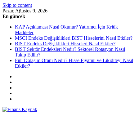
Skip to content
Pazar, Ağustos 9, 2026
En güncel:
KAP Açıklaması Nasıl Okunur? Yatırımcı İçin Kritik
Maddeler
MSCI Endeks Değişiklikleri BIST Hisselerini Nasıl Etkiler?
BIST Endeks Değişiklikleri Hisseleri Nasıl Etkiler?
BIST Sektör Endeksleri Nedir? Sektörel Rotasyon Nasıl
Takip Edilir?
Fiili Dolaşım Oranı Nedir? Hisse Fiyatını ve Likiditeyi Nasıl
Etkiler?