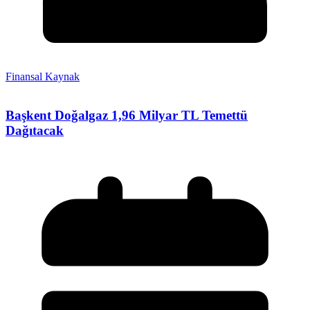
Finansal Kaynak
Başkent Doğalgaz 1,96 Milyar TL Temettü
Dağıtacak