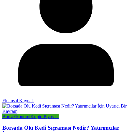
Finansal Kaynak
Borsa
Ekonomi
Kripto Piyasası
Borsada Ölü Kedi Sıçraması Nedir? Yatırımcılar