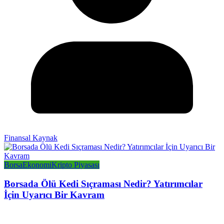
Finansal Kaynak
Borsa
Ekonomi
Kripto Piyasası
Borsada Ölü Kedi Sıçraması Nedir? Yatırımcılar
İçin Uyarıcı Bir Kavram