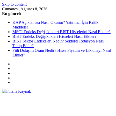
Skip to content
Cumartesi, Ağustos 8, 2026
En güncel:
KAP Açıklaması Nasıl Okunur? Yatırımcı İçin Kritik
Maddeler
MSCI Endeks Değişiklikleri BIST Hisselerini Nasıl Etkiler?
BIST Endeks Değişiklikleri Hisseleri Nasıl Etkiler?
BIST Sektör Endeksleri Nedir? Sektörel Rotasyon Nasıl
Takip Edilir?
Fiili Dolaşım Oranı Nedir? Hisse Fiyatını ve Likiditeyi Nasıl
Etkiler?