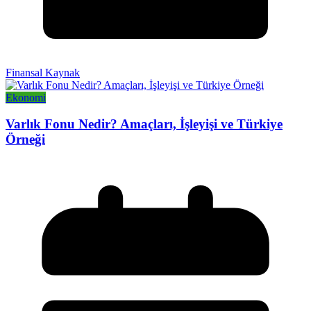
Finansal Kaynak
Ekonomi
Varlık Fonu Nedir? Amaçları, İşleyişi ve Türkiye
Örneği