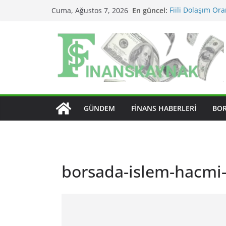
Skip
En güncel:
Fiili Dolaşım Ora
Cuma, Ağustos 7, 2026
to
Etkiler?
KAP Açıklaması N
content
MSCI Endeks Değiş
BIST Endeks Değiş
BIST Sektör Ende
Edilir?
GÜNDEM
FINANS HABERLERI
BO
borsada-islem-hacmi