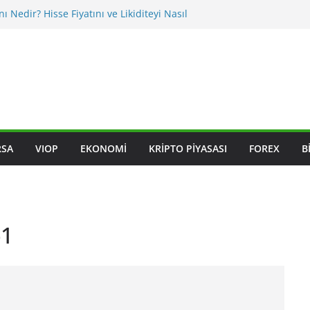
nı Nedir? Hisse Fiyatını ve Likiditeyi Nasıl
asıl Okunur? Yatırımcı İçin Kritik Maddeler
iklikleri BIST Hisselerini Nasıl Etkiler?
iklikleri Hisseleri Nasıl Etkiler?
ksleri Nedir? Sektörel Rotasyon Nasıl Takip
RSA
VIOP
EKONOMI
KRIPTO PIYASASI
FOREX
B
-1