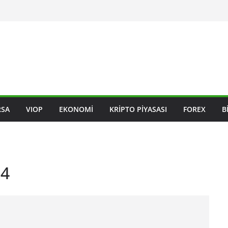
RSA
VIOP
EKONOMI
KRIPTO PIYASASI
FOREX
B
-4