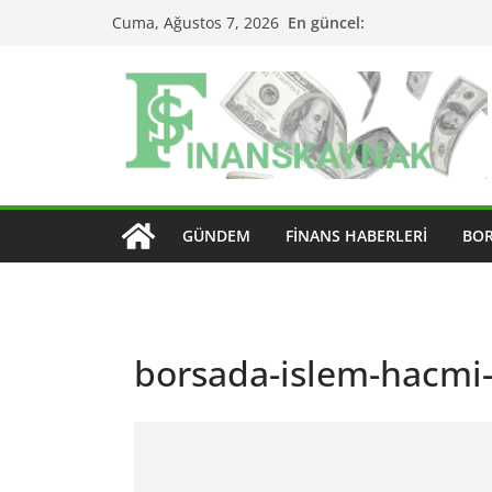
Skip
En güncel:
Cuma, Ağustos 7, 2026
to
content
GÜNDEM
FINANS HABERLERI
BO
borsada-islem-hacmi