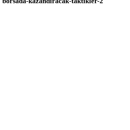
borsada-kazandiracak-taktikler-2