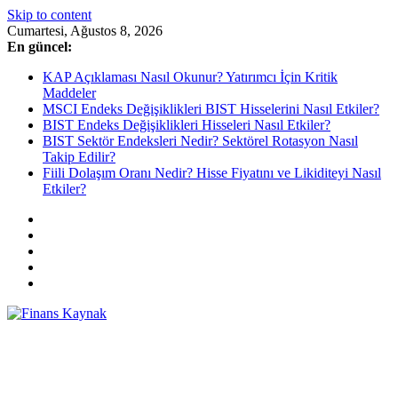
Skip to content
Cumartesi, Ağustos 8, 2026
En güncel:
KAP Açıklaması Nasıl Okunur? Yatırımcı İçin Kritik
Maddeler
MSCI Endeks Değişiklikleri BIST Hisselerini Nasıl Etkiler?
BIST Endeks Değişiklikleri Hisseleri Nasıl Etkiler?
BIST Sektör Endeksleri Nedir? Sektörel Rotasyon Nasıl
Takip Edilir?
Fiili Dolaşım Oranı Nedir? Hisse Fiyatını ve Likiditeyi Nasıl
Etkiler?