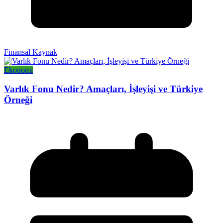
Finansal Kaynak
Ekonomi
Varlık Fonu Nedir? Amaçları, İşleyişi ve Türkiye
Örneği