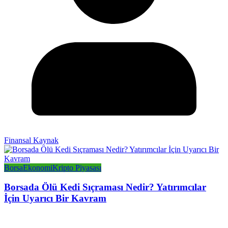
Finansal Kaynak
Borsa
Ekonomi
Kripto Piyasası
Borsada Ölü Kedi Sıçraması Nedir? Yatırımcılar
İçin Uyarıcı Bir Kavram