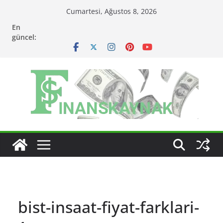
Skip
Cumartesi, Ağustos 8, 2026
to
En
content
güncel:
bist-insaat-fiyat-farklari-