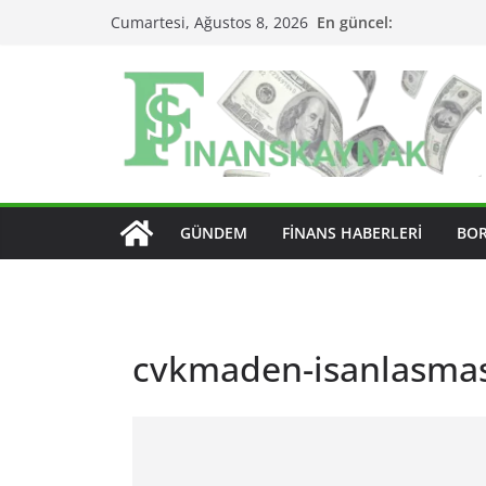
Skip
En güncel:
Cumartesi, Ağustos 8, 2026
to
content
GÜNDEM
FINANS HABERLERI
BO
cvkmaden-isanlasmas