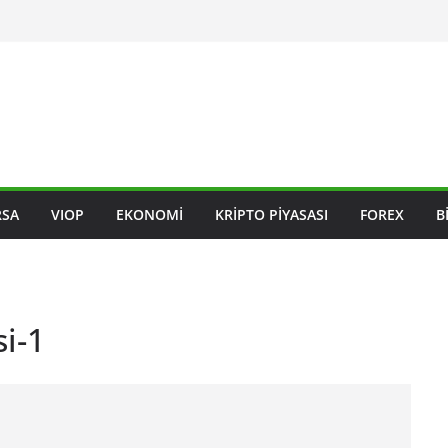
RSA
VIOP
EKONOMI
KRIPTO PIYASASI
FOREX
B
i-1