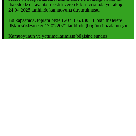
ihalede de en avantajlı teklifi vererek birinci sırada yer aldığı,
24.04.2025 tarihinde kamuoyuna duyurulmuştu.
Bu kapsamda, toplam bedeli 207.816.130 TL olan ihalelere
ilişkin sözleşmeler 13.05.2025 tarihinde (bugün) imzalanmıştır.
Kamuoyunun ve yatırımcılarımızın bilgisine sunarız.