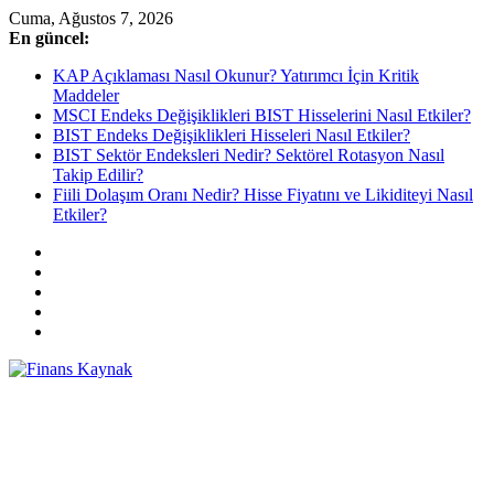
Skip
Cuma, Ağustos 7, 2026
to
En güncel:
content
KAP Açıklaması Nasıl Okunur? Yatırımcı İçin Kritik
Maddeler
MSCI Endeks Değişiklikleri BIST Hisselerini Nasıl Etkiler?
BIST Endeks Değişiklikleri Hisseleri Nasıl Etkiler?
BIST Sektör Endeksleri Nedir? Sektörel Rotasyon Nasıl
Takip Edilir?
Fiili Dolaşım Oranı Nedir? Hisse Fiyatını ve Likiditeyi Nasıl
Etkiler?