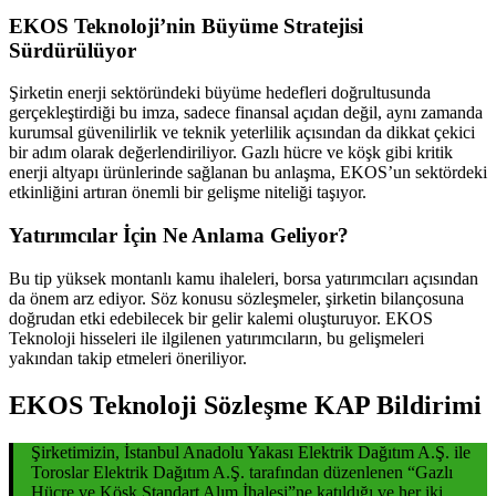
EKOS Teknoloji’nin Büyüme Stratejisi
Sürdürülüyor
Şirketin enerji sektöründeki büyüme hedefleri doğrultusunda
gerçekleştirdiği bu imza, sadece finansal açıdan değil, aynı zamanda
kurumsal güvenilirlik ve teknik yeterlilik açısından da dikkat çekici
bir adım olarak değerlendiriliyor. Gazlı hücre ve köşk gibi kritik
enerji altyapı ürünlerinde sağlanan bu anlaşma, EKOS’un sektördeki
etkinliğini artıran önemli bir gelişme niteliği taşıyor.
Yatırımcılar İçin Ne Anlama Geliyor?
Bu tip yüksek montanlı kamu ihaleleri, borsa yatırımcıları açısından
da önem arz ediyor. Söz konusu sözleşmeler, şirketin bilançosuna
doğrudan etki edebilecek bir gelir kalemi oluşturuyor. EKOS
Teknoloji hisseleri ile ilgilenen yatırımcıların, bu gelişmeleri
yakından takip etmeleri öneriliyor.
EKOS Teknoloji Sözleşme KAP Bildirimi
Şirketimizin, İstanbul Anadolu Yakası Elektrik Dağıtım A.Ş. ile
Toroslar Elektrik Dağıtım A.Ş. tarafından düzenlenen “Gazlı
Hücre ve Köşk Standart Alım İhalesi”ne katıldığı ve her iki