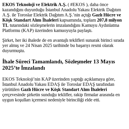
EKOS Teknoloji ve Elektrik A.Ş.
( #EKOS ), daha önce
kazandığını duyurduğu İstanbul Anadolu Yakası Elektrik Dağıtım
A.Ş. ile Toroslar Elektrik Dağıtım A.Ş.’nin açtığı
Gazlı Hücre ve
Köşk Standart Alım İhaleleri
kapsamında, toplam
207,8 milyon
TL
tutarındaki sözleşmelerin imzalandığını Kamuyu Aydınlatma
Platformu (KAP) üzerinden kamuoyuyla paylaştı.
Şirket, her iki ihalede de en avantajlı teklifleri sunarak birinci sırada
yer almış ve 24 Nisan 2025 tarihinde bu başarıyı resmi olarak
duyurmuştu.
İhale Süreci Tamamlandı, Sözleşmeler 13 Mayıs
2025’te İmzalandı
EKOS Teknoloji’nin KAP üzerinden yaptığı açıklamaya göre,
İstanbul Anadolu Yakası EDAŞ ile Toroslar EDAŞ tarafından
yürütülen
Gazlı Hücre ve Köşk Standart Alım İhaleleri
çerçevesinde şirketin sunduğu teklifler, rakip firmalar arasında en
uygun koşulları içermesi nedeniyle birinciliği elde etti.