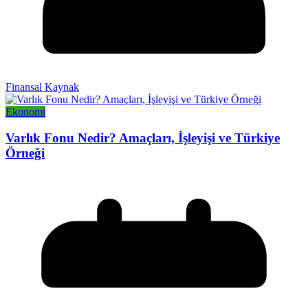
Finansal Kaynak
Ekonomi
Varlık Fonu Nedir? Amaçları, İşleyişi ve Türkiye
Örneği