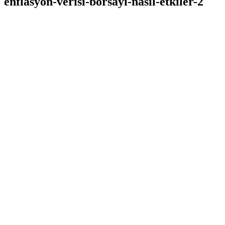
enflasyon-verisi-borsayi-nasil-etkiler-2