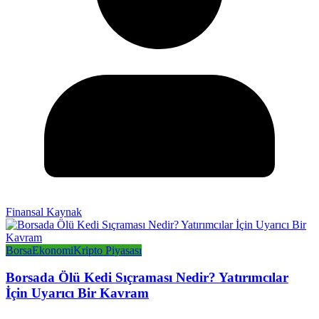
Finansal Kaynak
Borsa
Ekonomi
Kripto Piyasası
Borsada Ölü Kedi Sıçraması Nedir? Yatırımcılar
İçin Uyarıcı Bir Kavram