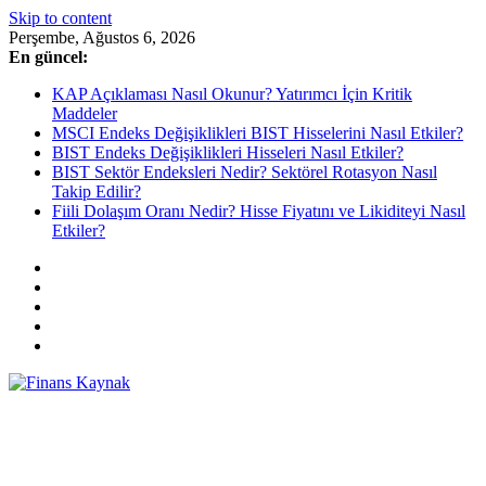
Skip to content
Perşembe, Ağustos 6, 2026
En güncel:
KAP Açıklaması Nasıl Okunur? Yatırımcı İçin Kritik
Maddeler
MSCI Endeks Değişiklikleri BIST Hisselerini Nasıl Etkiler?
BIST Endeks Değişiklikleri Hisseleri Nasıl Etkiler?
BIST Sektör Endeksleri Nedir? Sektörel Rotasyon Nasıl
Takip Edilir?
Fiili Dolaşım Oranı Nedir? Hisse Fiyatını ve Likiditeyi Nasıl
Etkiler?