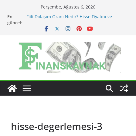
Skip
Perşembe, Ağustos 6, 2026
to
En
Fiili Dolaşım Oranı Nedir? Hisse Fiyatını ve
content
güncel:
Likiditeyi Nasıl Etkiler?
KAP Açıklaması Nasıl Okunur? Yatırımcı İçin Kritik
Maddeler
MSCI Endeks Değişiklikleri BIST Hisselerini Nasıl
Etkiler?
BIST Endeks Değişiklikleri Hisseleri Nasıl Etkiler?
BIST Sektör Endeksleri Nedir? Sektörel Rotasyon
Nasıl Takip Edilir?
hisse-degerlemesi-3