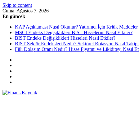
Skip to content
Cuma, Ağustos 7, 2026
En güncel:
KAP Açıklaması Nasıl Okunur? Yatırımcı İçin Kritik Maddeler
MSCI Endeks Değişiklikleri BIST Hisselerini Nasıl Etkiler?
BIST Endeks Değişiklikleri Hisseleri Nasıl Etkiler?
BIST Sektör Endeksleri Nedir? Sektörel Rotasyon Nasıl Takip 
Fiili Dolaşım Oranı Nedir? Hisse Fiyatını ve Likiditeyi Nasıl Et