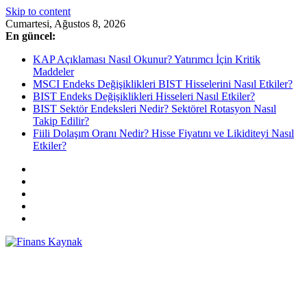
Skip to content
Cumartesi, Ağustos 8, 2026
En güncel:
KAP Açıklaması Nasıl Okunur? Yatırımcı İçin Kritik
Maddeler
MSCI Endeks Değişiklikleri BIST Hisselerini Nasıl Etkiler?
BIST Endeks Değişiklikleri Hisseleri Nasıl Etkiler?
BIST Sektör Endeksleri Nedir? Sektörel Rotasyon Nasıl
Takip Edilir?
Fiili Dolaşım Oranı Nedir? Hisse Fiyatını ve Likiditeyi Nasıl
Etkiler?