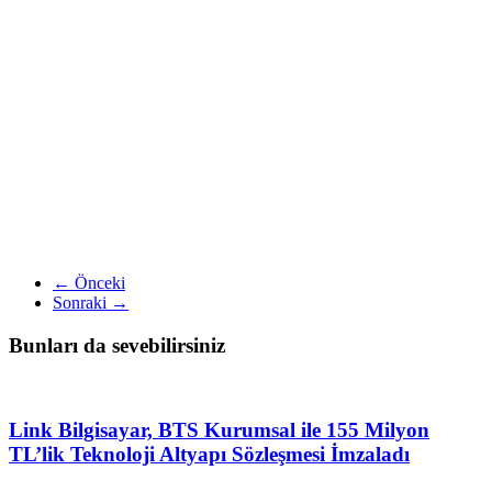
← Önceki
Sonraki →
Bunları da sevebilirsiniz
Link Bilgisayar, BTS Kurumsal ile 155 Milyon
TL’lik Teknoloji Altyapı Sözleşmesi İmzaladı