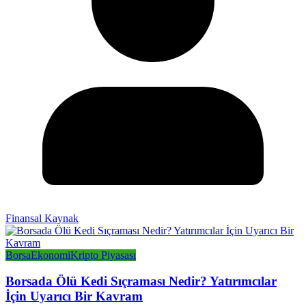
Finansal Kaynak
Borsa
Ekonomi
Kripto Piyasası
Borsada Ölü Kedi Sıçraması Nedir? Yatırımcılar
İçin Uyarıcı Bir Kavram