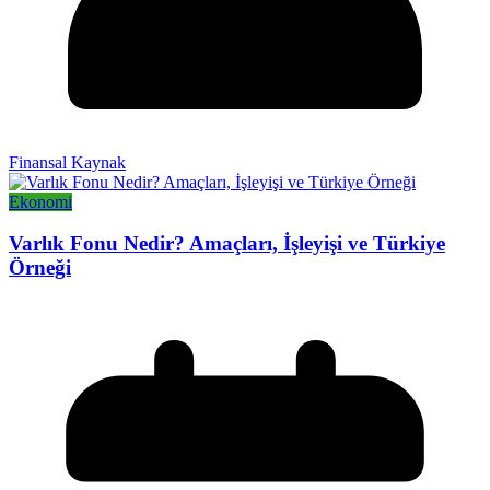
Finansal Kaynak
Ekonomi
Varlık Fonu Nedir? Amaçları, İşleyişi ve Türkiye
Örneği