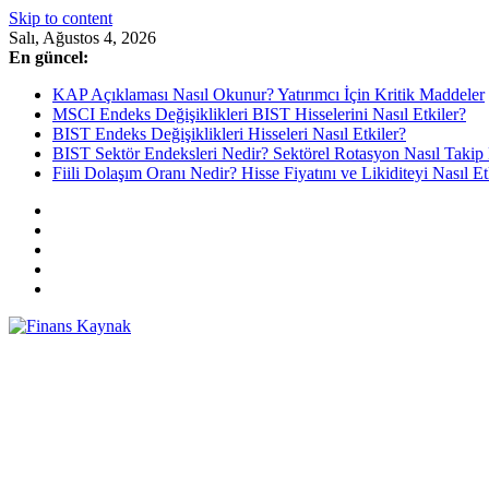
Skip to content
Salı, Ağustos 4, 2026
En güncel:
KAP Açıklaması Nasıl Okunur? Yatırımcı İçin Kritik Maddeler
MSCI Endeks Değişiklikleri BIST Hisselerini Nasıl Etkiler?
BIST Endeks Değişiklikleri Hisseleri Nasıl Etkiler?
BIST Sektör Endeksleri Nedir? Sektörel Rotasyon Nasıl Takip 
Fiili Dolaşım Oranı Nedir? Hisse Fiyatını ve Likiditeyi Nasıl Et