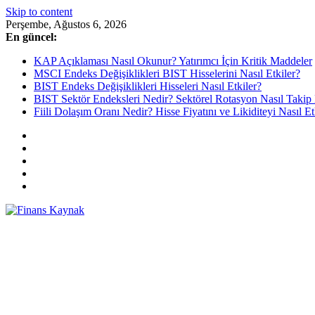
Skip to content
Perşembe, Ağustos 6, 2026
En güncel:
KAP Açıklaması Nasıl Okunur? Yatırımcı İçin Kritik Maddeler
MSCI Endeks Değişiklikleri BIST Hisselerini Nasıl Etkiler?
BIST Endeks Değişiklikleri Hisseleri Nasıl Etkiler?
BIST Sektör Endeksleri Nedir? Sektörel Rotasyon Nasıl Takip 
Fiili Dolaşım Oranı Nedir? Hisse Fiyatını ve Likiditeyi Nasıl Et