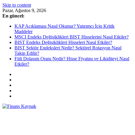
Skip to content
Pazar, Ağustos 9, 2026
En güncel:
KAP Açıklaması Nasıl Okunur? Yatırımcı İçin Kritik
Maddeler
MSCI Endeks Değişiklikleri BIST Hisselerini Nasıl Etkiler?
BIST Endeks Değişiklikleri Hisseleri Nasıl Etkiler?
BIST Sektör Endeksleri Nedir? Sektörel Rotasyon Nasıl
Takip Edilir?
Fiili Dolaşım Oranı Nedir? Hisse Fiyatını ve Likiditeyi Nasıl
Etkiler?