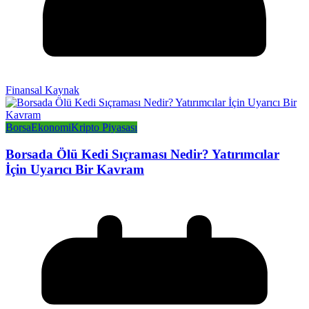
Finansal Kaynak
Borsa
Ekonomi
Kripto Piyasası
Borsada Ölü Kedi Sıçraması Nedir? Yatırımcılar
İçin Uyarıcı Bir Kavram