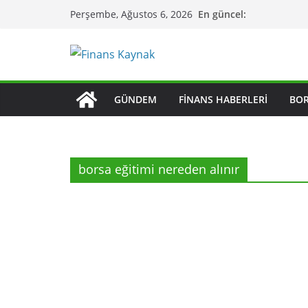
Skip
En güncel:
Perşembe, Ağustos 6, 2026
to
content
GÜNDEM
FINANS HABERLERI
BO
borsa eğitimi nereden alınır