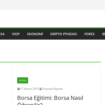
RSA
VIOP
EKONOMI
KRIPTO PIYASASI
FOREX
B
BORSA
17 Kasım 2019
Finansal Kaynak
Borsa Eğitimi: Borsa Nasıl
Öğrenilir?