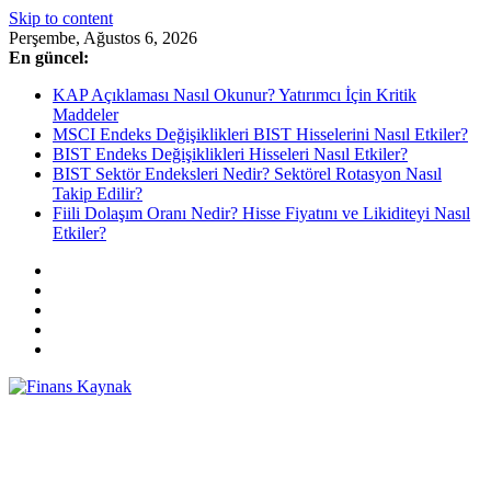
Skip to content
Perşembe, Ağustos 6, 2026
En güncel:
KAP Açıklaması Nasıl Okunur? Yatırımcı İçin Kritik
Maddeler
MSCI Endeks Değişiklikleri BIST Hisselerini Nasıl Etkiler?
BIST Endeks Değişiklikleri Hisseleri Nasıl Etkiler?
BIST Sektör Endeksleri Nedir? Sektörel Rotasyon Nasıl
Takip Edilir?
Fiili Dolaşım Oranı Nedir? Hisse Fiyatını ve Likiditeyi Nasıl
Etkiler?