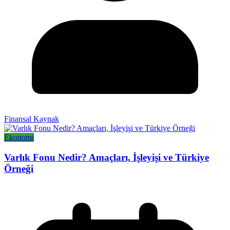
Finansal Kaynak
Ekonomi
Varlık Fonu Nedir? Amaçları, İşleyişi ve Türkiye
Örneği