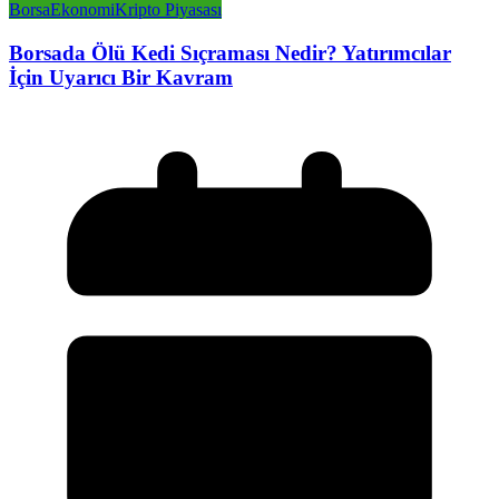
Borsa
Ekonomi
Kripto Piyasası
Borsada Ölü Kedi Sıçraması Nedir? Yatırımcılar
İçin Uyarıcı Bir Kavram