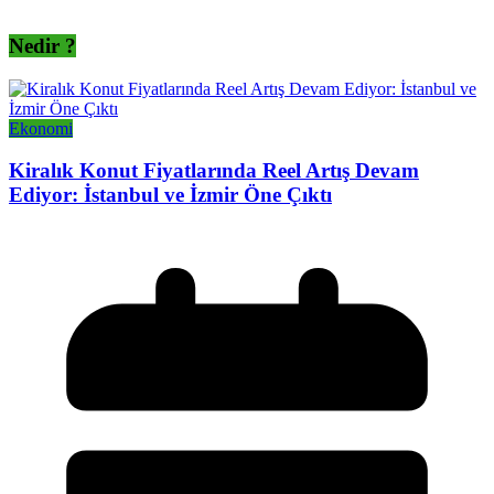
Nedir ?
Ekonomi
Kiralık Konut Fiyatlarında Reel Artış Devam
Ediyor: İstanbul ve İzmir Öne Çıktı