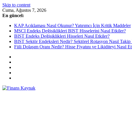
Skip to content
Cuma, Ağustos 7, 2026
En güncel:
KAP Açıklaması Nasıl Okunur? Yatırımcı İçin Kritik Maddeler
MSCI Endeks Değişiklikleri BIST Hisselerini Nasıl Etkiler?
BIST Endeks Değişiklikleri Hisseleri Nasıl Etkiler?
BIST Sektör Endeksleri Nedir? Sektörel Rotasyon Nasıl Takip 
Fiili Dolaşım Oranı Nedir? Hisse Fiyatını ve Likiditeyi Nasıl Et