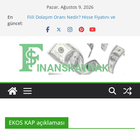
Skip
Pazar, Ağustos 9, 2026
to
En
Fiili Dolaşım Oranı Nedir? Hisse Fiyatını ve
content
güncel:
Likiditeyi Nasıl Etkiler?
KAP Açıklaması Nasıl Okunur? Yatırımcı İçin Kritik
Maddeler
MSCI Endeks Değişiklikleri BIST Hisselerini Nasıl
Etkiler?
BIST Endeks Değişiklikleri Hisseleri Nasıl Etkiler?
BIST Sektör Endeksleri Nedir? Sektörel Rotasyon
Nasıl Takip Edilir?
EKOS KAP açıklaması