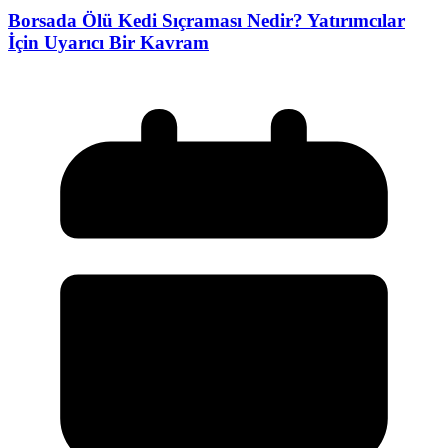
Borsada Ölü Kedi Sıçraması Nedir? Yatırımcılar
İçin Uyarıcı Bir Kavram