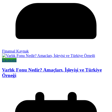
Finansal Kaynak
Ekonomi
Varlık Fonu Nedir? Amaçları, İşleyişi ve Türkiye
Örneği