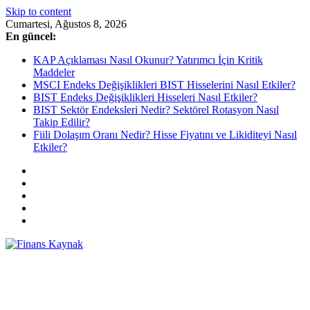
Skip to content
Cumartesi, Ağustos 8, 2026
En güncel:
KAP Açıklaması Nasıl Okunur? Yatırımcı İçin Kritik
Maddeler
MSCI Endeks Değişiklikleri BIST Hisselerini Nasıl Etkiler?
BIST Endeks Değişiklikleri Hisseleri Nasıl Etkiler?
BIST Sektör Endeksleri Nedir? Sektörel Rotasyon Nasıl
Takip Edilir?
Fiili Dolaşım Oranı Nedir? Hisse Fiyatını ve Likiditeyi Nasıl
Etkiler?