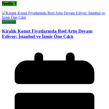
Nedir ?
Ekonomi
Kiralık Konut Fiyatlarında Reel Artış Devam
Ediyor: İstanbul ve İzmir Öne Çıktı