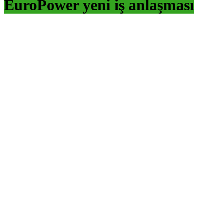
EuroPower yeni iş anlaşması