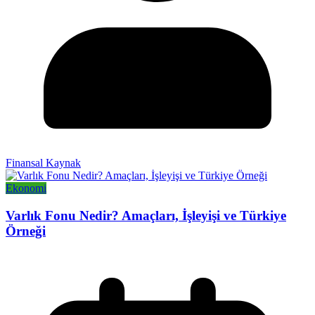
Finansal Kaynak
Ekonomi
Varlık Fonu Nedir? Amaçları, İşleyişi ve Türkiye
Örneği