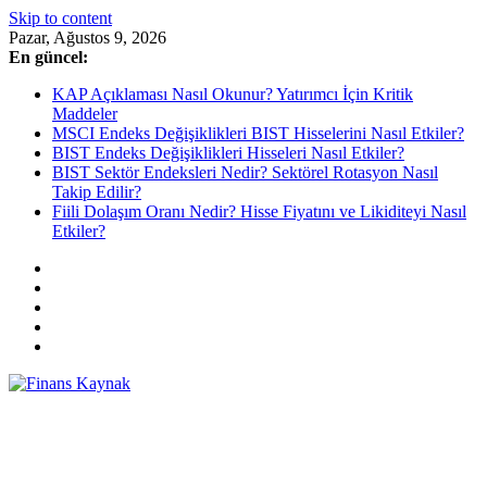
Skip to content
Pazar, Ağustos 9, 2026
En güncel:
KAP Açıklaması Nasıl Okunur? Yatırımcı İçin Kritik
Maddeler
MSCI Endeks Değişiklikleri BIST Hisselerini Nasıl Etkiler?
BIST Endeks Değişiklikleri Hisseleri Nasıl Etkiler?
BIST Sektör Endeksleri Nedir? Sektörel Rotasyon Nasıl
Takip Edilir?
Fiili Dolaşım Oranı Nedir? Hisse Fiyatını ve Likiditeyi Nasıl
Etkiler?