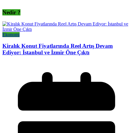
Nedir ?
Ekonomi
Kiralık Konut Fiyatlarında Reel Artış Devam
Ediyor: İstanbul ve İzmir Öne Çıktı