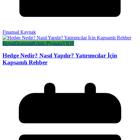
Finansal Kaynak
Borsa
Ekonomi
Kripto Piyasası
VIOP
Hedge Nedir? Nasıl Yapılır? Yatırımcılar İçin
Kapsamlı Rehber