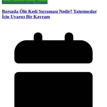
Borsa
Ekonomi
Kripto Piyasası
Borsada Ölü Kedi Sıçraması Nedir? Yatırımcılar
İçin Uyarıcı Bir Kavram