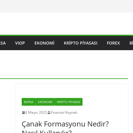
RSA
VIOP
EKONOMI
KRIPTO PIYASASI
FOREX
B
BORSA
EKONOMI
KRIPTO PIYASASI
8 Mayıs 2025
Finansal Kaynak
Çanak Formasyonu Nedir?
Nasıl Kullanılır?