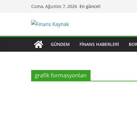
Skip
En güncel:
Cuma, Ağustos 7, 2026
to
content
GÜNDEM
FINANS HABERLERI
BO
grafik formasyonları