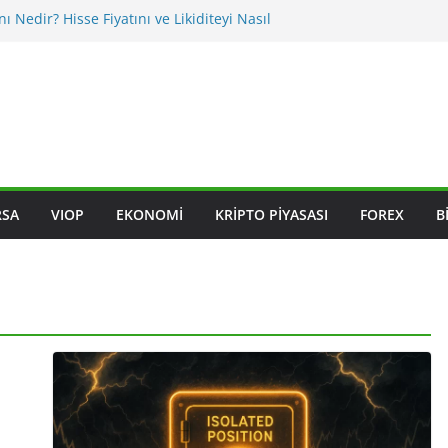
nı Nedir? Hisse Fiyatını ve Likiditeyi Nasıl
asıl Okunur? Yatırımcı İçin Kritik Maddeler
iklikleri BIST Hisselerini Nasıl Etkiler?
iklikleri Hisseleri Nasıl Etkiler?
ksleri Nedir? Sektörel Rotasyon Nasıl Takip
RSA
VIOP
EKONOMI
KRIPTO PIYASASI
FOREX
B