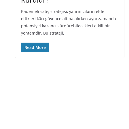
Kademeli satış stratejisi, yatırımcıların elde
ettikleri kârı güvence altına alırken aynı zamanda
potansiyel kazancı sürdürebilecekleri etkili bir
yöntemdir. Bu strateji,
Read More