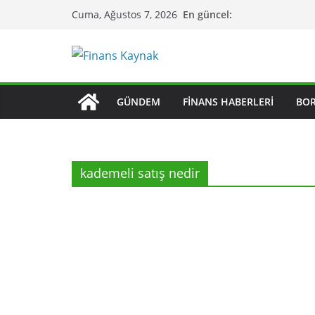
Skip
En güncel:
Cuma, Ağustos 7, 2026
to
content
GÜNDEM
FINANS HABERLERI
BO
kademeli satış nedir