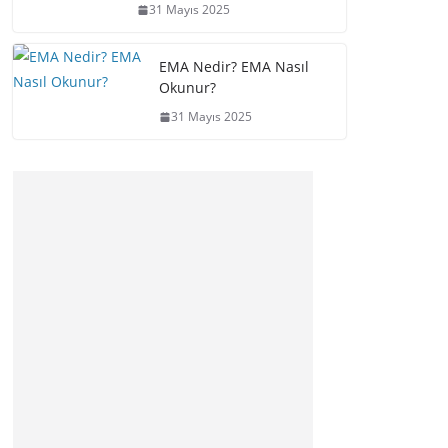
31 Mayıs 2025
EMA Nedir? EMA Nasıl
Okunur?
31 Mayıs 2025