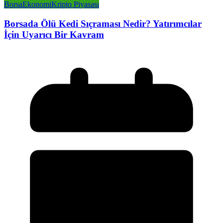
Borsa
Ekonomi
Kripto Piyasası
Borsada Ölü Kedi Sıçraması Nedir? Yatırımcılar
İçin Uyarıcı Bir Kavram