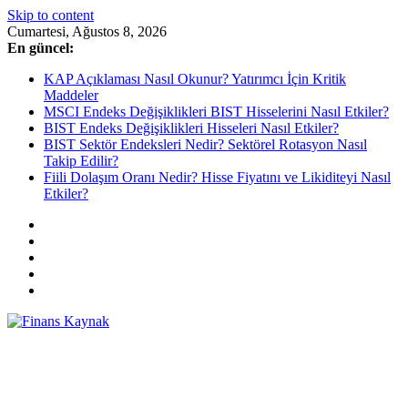
Skip to content
Cumartesi, Ağustos 8, 2026
En güncel:
KAP Açıklaması Nasıl Okunur? Yatırımcı İçin Kritik
Maddeler
MSCI Endeks Değişiklikleri BIST Hisselerini Nasıl Etkiler?
BIST Endeks Değişiklikleri Hisseleri Nasıl Etkiler?
BIST Sektör Endeksleri Nedir? Sektörel Rotasyon Nasıl
Takip Edilir?
Fiili Dolaşım Oranı Nedir? Hisse Fiyatını ve Likiditeyi Nasıl
Etkiler?