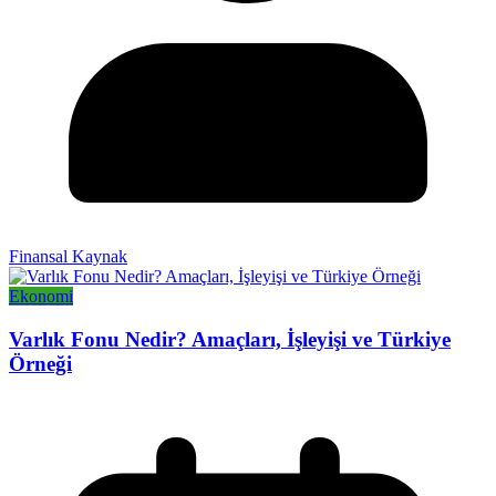
Finansal Kaynak
Ekonomi
Varlık Fonu Nedir? Amaçları, İşleyişi ve Türkiye
Örneği