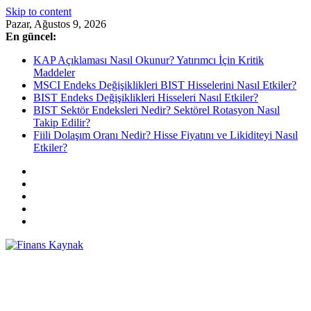
Skip to content
Pazar, Ağustos 9, 2026
En güncel:
KAP Açıklaması Nasıl Okunur? Yatırımcı İçin Kritik
Maddeler
MSCI Endeks Değişiklikleri BIST Hisselerini Nasıl Etkiler?
BIST Endeks Değişiklikleri Hisseleri Nasıl Etkiler?
BIST Sektör Endeksleri Nedir? Sektörel Rotasyon Nasıl
Takip Edilir?
Fiili Dolaşım Oranı Nedir? Hisse Fiyatını ve Likiditeyi Nasıl
Etkiler?