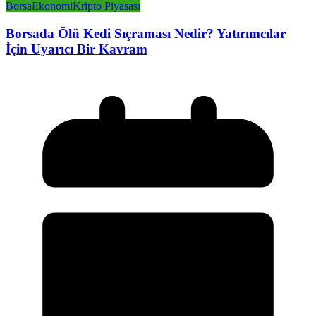
Borsa
Ekonomi
Kripto Piyasası
Borsada Ölü Kedi Sıçraması Nedir? Yatırımcılar
İçin Uyarıcı Bir Kavram