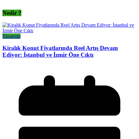
Nedir ?
Ekonomi
Kiralık Konut Fiyatlarında Reel Artış Devam
Ediyor: İstanbul ve İzmir Öne Çıktı