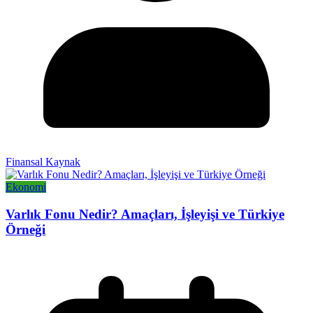
Finansal Kaynak
Ekonomi
Varlık Fonu Nedir? Amaçları, İşleyişi ve Türkiye
Örneği