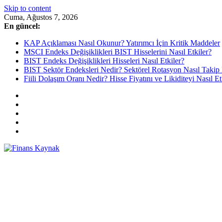
Skip to content
Cuma, Ağustos 7, 2026
En güncel:
KAP Açıklaması Nasıl Okunur? Yatırımcı İçin Kritik Maddeler
MSCI Endeks Değişiklikleri BIST Hisselerini Nasıl Etkiler?
BIST Endeks Değişiklikleri Hisseleri Nasıl Etkiler?
BIST Sektör Endeksleri Nedir? Sektörel Rotasyon Nasıl Takip 
Fiili Dolaşım Oranı Nedir? Hisse Fiyatını ve Likiditeyi Nasıl Et