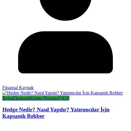
Finansal Kaynak
Borsa
Ekonomi
Kripto Piyasası
VIOP
Hedge Nedir? Nasıl Yapılır? Yatırımcılar İçin
Kapsamlı Rehber