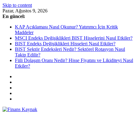
Skip to content
Pazar, Ağustos 9, 2026
En güncel:
KAP Açıklaması Nasıl Okunur? Yatırımcı İçin Kritik
Maddeler
MSCI Endeks Değişiklikleri BIST Hisselerini Nasıl Etkiler?
BIST Endeks Değişiklikleri Hisseleri Nasıl Etkiler?
BIST Sektör Endeksleri Nedir? Sektörel Rotasyon Nasıl
Takip Edilir?
Fiili Dolaşım Oranı Nedir? Hisse Fiyatını ve Likiditeyi Nasıl
Etkiler?