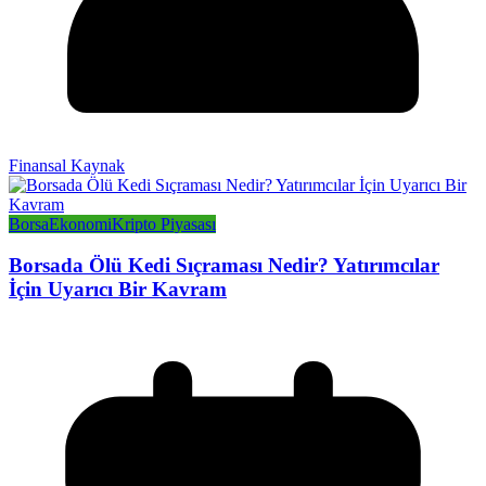
Finansal Kaynak
Borsa
Ekonomi
Kripto Piyasası
Borsada Ölü Kedi Sıçraması Nedir? Yatırımcılar
İçin Uyarıcı Bir Kavram