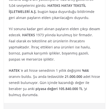
5,04 seviyelerini gördü.
HATEKS HATAY TEKSTİL
İŞLETMELERİ A.Ş.
bugün kapa duyurduğu bildirimde
geri alınan payların elden çıkarılacağını duyurdu.
Yıl sonuna kadar geri alınan payların elden çıkışı devam
edecek.
HATEKS
1973 yılında kurulmuş bir firmadır.
Faal olarak ev tekstiline ait ürünlerin ihracatını
yapmaktadır. İhraç ettikleri ana ürünleri ise havlu,
bornoz, pamuk karışımlı iplikler, boyanmış gazeli,
paspas ve merserize ipliktir.
HATEK
‘e ait hisse senedinin 1 yıllık değişimi
%66
oranını buldu. Şu anda tedavülde
21.000.000
adet hisse
senedi bulunuyor. Gün içinde kazandığı değer ile
beraber şu anki
piyasa değeri 105.840.000 TL
‘yi
bulmuş durumda.