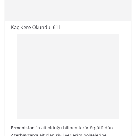
Kaç Kere Okundu:
611
Ermenistan
‘ a ait olduğu bilinen terör örgütü dün
Azerbaycan’a
ait olan sivil yerleşim bölgelerine