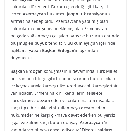
saldırılar düzenledi. Duruma gerektiği gibi karşılık
veren
Azerbaycan
hükümeti
jeopolitik tansiyon
un
artmasına sebep oldu. Azerbaycana yapılmış olan
saldırılarına bir yenisini eklemiş olan
Ermenistan
bölgede sağlanmaya çalışılan barış ve huzurun önünde
oluşmuş
en büyük tehdittir
. Bu cümleyi gün içerinde
açıklama yapan
Başkan Erdoğan
’ın ağzından
duymuştuk.
Başkan Erdoğan
konuşmasının devamında ‘Türk Milleti
her zaman olduğu gibi bundan sonrada bütün imkan
ve kaynaklarıyla kardeş ülke Azerbaycanlı kardeşlerinin
yanındadır. Ermeni halkını, kendilerini felakete
sürüklemeye devam eden ve onları masum insanlara
karşı tıpkı bir kukla gibi kullanmaya devam eden
hükümetlerine karşı çıkmaya davet ederken bu yersiz
işgal ve zulme karşı bütün dünyayı
Azerbaycan
’ın
yanında yer almaya davet ediyoruz.’ Diyerek
saldırıyı