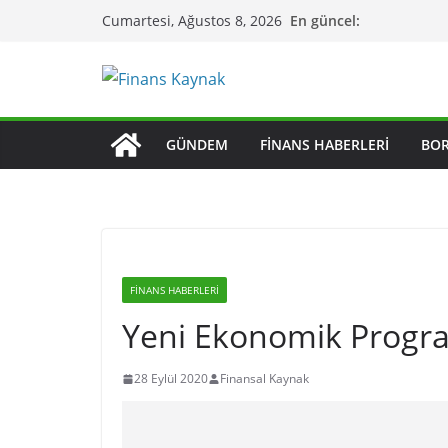
Skip
En güncel:
Cumartesi, Ağustos 8, 2026
to
content
GÜNDEM
FINANS HABERLERI
BO
FINANS HABERLERI
Yeni Ekonomik Progr
28 Eylül 2020
Finansal Kaynak