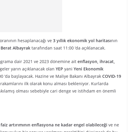
e oranının hesaplanacağı ve
3 yıllık ekonomik yol haritası
nın
 Berat Albayrak
tarafından saat 11:00 ‘da açıklanacak.
rograma dair 2021 ve 2023 dönemine ait
enflasyon, ihracat,
geler yarın açıklanacak olan
YEP
yani
Yeni Ekonomik
:00 ‘da başlayacak. Hazine ve Maliye Bakanı Albayrak
COVID-19
rakamlarını ilk olarak konu alması bekleniyor. Kurlarda
kılamış olması sebebiyle cari denge ve istihdam en önemli
n
faiz artırımının
enflasyona ne kadar engel olabileceği
ve ne