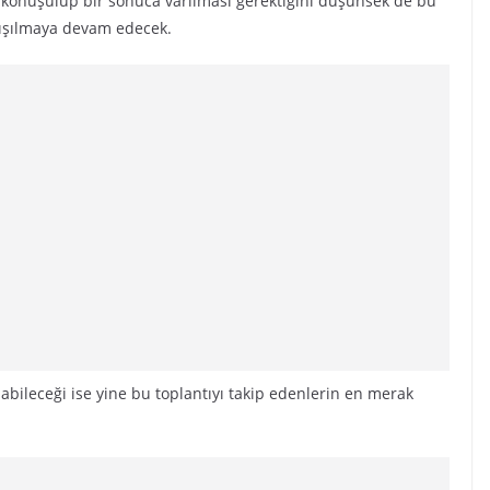
k konuşulup bir sonuca varılması gerektiğini düşünsek de bu
tışılmaya devam edecek.
abileceği ise yine bu toplantıyı takip edenlerin en merak