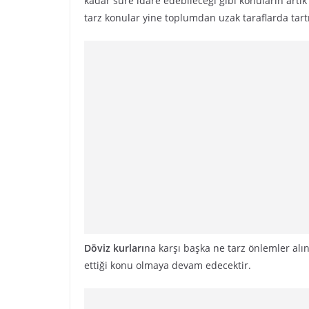
kadar süre idare edebileceği gibi konuların artı
tarz konular yine toplumdan uzak taraflarda tar
Döviz kurları
na karşı başka ne tarz önlemler alın
ettiği konu olmaya devam edecektir.