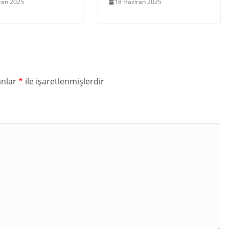
ran 2025
18 Haziran 2025
anlar
*
ile işaretlenmişlerdir