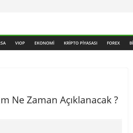
RSA
VIOP
EKONOMI
KRIPTO PIYASASI
FOREX
B
am Ne Zaman Açıklanacak ?