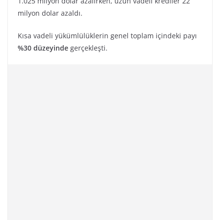
1.025 milyon dolar azalırken, uzun vadeli krediler 22
milyon dolar azaldı.
Kısa vadeli yükümlülüklerin genel toplam içindeki payı
%30 düzeyinde
gerçekleşti.