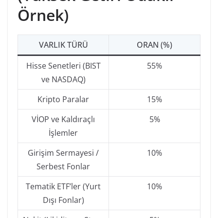
Örnek)
VARLIK TÜRÜ
ORAN (%)
Hisse Senetleri (BIST
55%
ve NASDAQ)
Kripto Paralar
15%
VİOP ve Kaldıraçlı
5%
İşlemler
Girişim Sermayesi /
10%
Serbest Fonlar
Tematik ETF’ler (Yurt
10%
Dışı Fonlar)