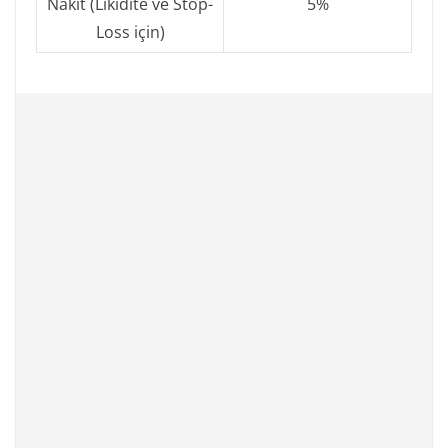
Nakit (Likidite ve Stop-
5%
Loss için)