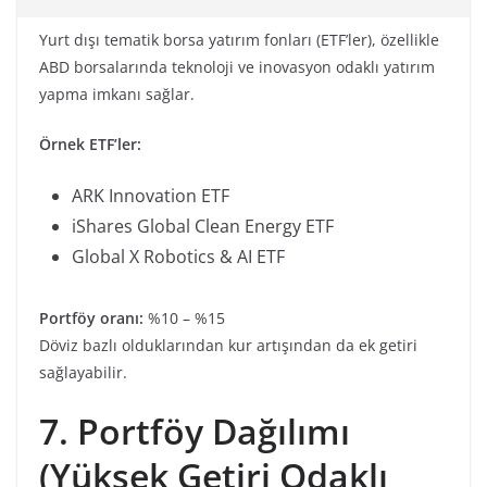
Yurt dışı tematik borsa yatırım fonları (ETF’ler), özellikle
ABD borsalarında teknoloji ve inovasyon odaklı yatırım
yapma imkanı sağlar.
Örnek ETF’ler:
ARK Innovation ETF
iShares Global Clean Energy ETF
Global X Robotics & AI ETF
Portföy oranı:
%10 – %15
Döviz bazlı olduklarından kur artışından da ek getiri
sağlayabilir.
7. Portföy Dağılımı
(Yüksek Getiri Odaklı