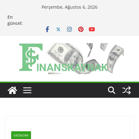
Skip
Perşembe, Ağustos 6, 2026
to
En
content
güncel:
EKONOMI