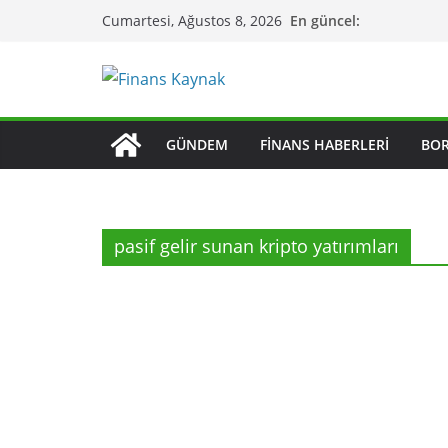
Skip
En güncel:
Cumartesi, Ağustos 8, 2026
to
content
GÜNDEM
FINANS HABERLERI
BO
pasif gelir sunan kripto yatırımları