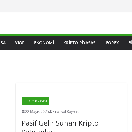
RSA
VIOP
EKONOMI
KRIPTO PIYASASI
FOREX
B
KRIPTO PIYASASI
22 Mayıs 2025
Finansal Kaynak
Pasif Gelir Sunan Kripto
Yatırımları