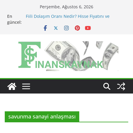
Skip
Perşembe, Ağustos 6, 2026
to
En
Fiili Dolaşım Oranı Nedir? Hisse Fiyatını ve
content
güncel:
Likiditeyi Nasıl Etkiler?
KAP Açıklaması Nasıl Okunur? Yatırımcı İçin Kritik
Maddeler
MSCI Endeks Değişiklikleri BIST Hisselerini Nasıl
Etkiler?
BIST Endeks Değişiklikleri Hisseleri Nasıl Etkiler?
BIST Sektör Endeksleri Nedir? Sektörel Rotasyon
Nasıl Takip Edilir?
savunma sanayi anlaşması