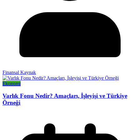
Finansal Kaynak
Ekonomi
Varlık Fonu Nedir? Amaçları, İşleyişi ve Türkiye
Örneği