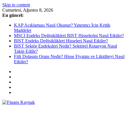
Skip to content
Cumartesi, Ağustos 8, 2026
En güncel:
KAP Açıklaması Nasıl Okunur? Yatırımcı İçin Kritik
Maddeler
MSCI Endeks Değişiklikleri BIST Hisselerini Nasıl Etkiler?
BIST Endeks Değişiklikleri Hisseleri Nasıl Etkiler?
BIST Sektör Endeksleri Nedir? Sektörel Rotasyon Nasıl
Takip Edilir?
Fiili Dolaşım Oranı Nedir? Hisse Fiyatını ve Likiditeyi Nasıl
Etkiler?