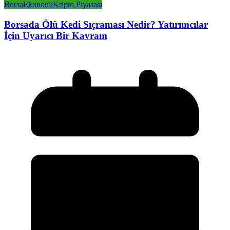
Borsa
Ekonomi
Kripto Piyasası
Borsada Ölü Kedi Sıçraması Nedir? Yatırımcılar
İçin Uyarıcı Bir Kavram