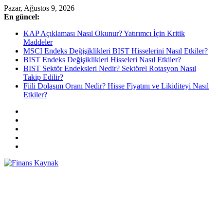
Skip
Pazar, Ağustos 9, 2026
to
En güncel:
content
KAP Açıklaması Nasıl Okunur? Yatırımcı İçin Kritik
Maddeler
MSCI Endeks Değişiklikleri BIST Hisselerini Nasıl Etkiler?
BIST Endeks Değişiklikleri Hisseleri Nasıl Etkiler?
BIST Sektör Endeksleri Nedir? Sektörel Rotasyon Nasıl
Takip Edilir?
Fiili Dolaşım Oranı Nedir? Hisse Fiyatını ve Likiditeyi Nasıl
Etkiler?