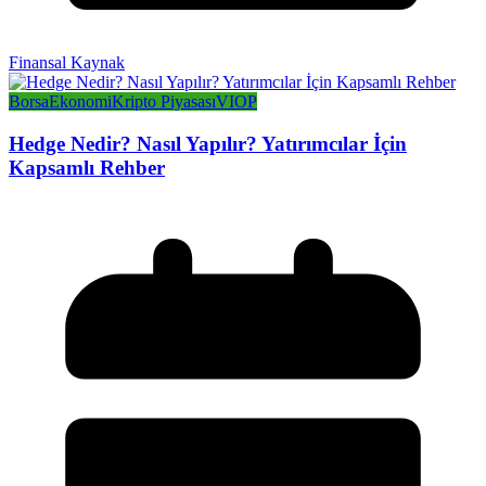
Finansal Kaynak
Borsa
Ekonomi
Kripto Piyasası
VIOP
Hedge Nedir? Nasıl Yapılır? Yatırımcılar İçin
Kapsamlı Rehber