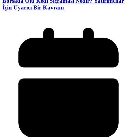
Borsada Ölü Kedi Sıçraması Nedir? Yatırımcılar
İçin Uyarıcı Bir Kavram