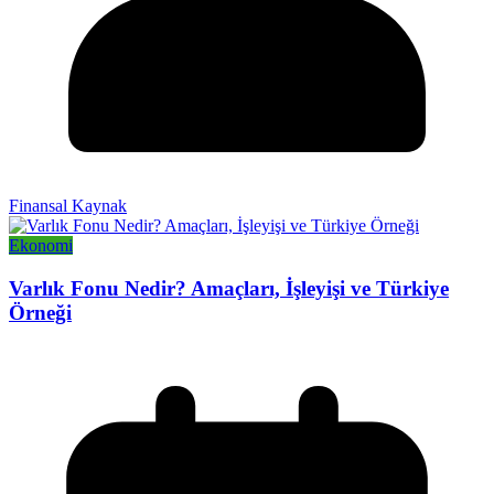
Finansal Kaynak
Ekonomi
Varlık Fonu Nedir? Amaçları, İşleyişi ve Türkiye
Örneği