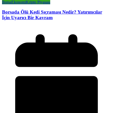
Borsa
Ekonomi
Kripto Piyasası
Borsada Ölü Kedi Sıçraması Nedir? Yatırımcılar
İçin Uyarıcı Bir Kavram