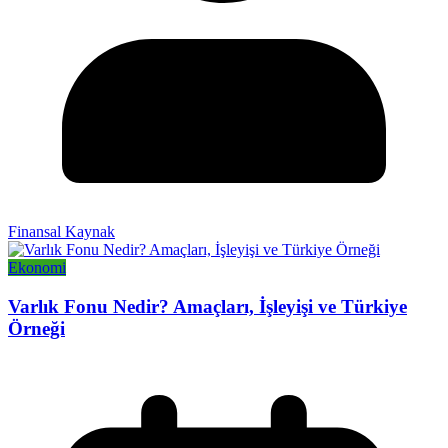
Finansal Kaynak
Ekonomi
Varlık Fonu Nedir? Amaçları, İşleyişi ve Türkiye
Örneği