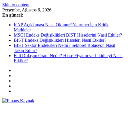
Skip to content
Perşembe, Ağustos 6, 2026
En güncel:
KAP Açıklaması Nasıl Okunur? Yatırımcı İçin Kritik
Maddeler
MSCI Endeks Değişiklikleri BIST Hisselerini Nasıl Etkiler?
BIST Endeks Değişiklikleri Hisseleri Nasıl Etkiler?
BIST Sektör Endeksleri Nedir? Sektörel Rotasyon Nasıl
Takip Edilir?
Fiili Dolaşım Oranı Nedir? Hisse Fiyatını ve Likiditeyi Nasıl
Etkiler?