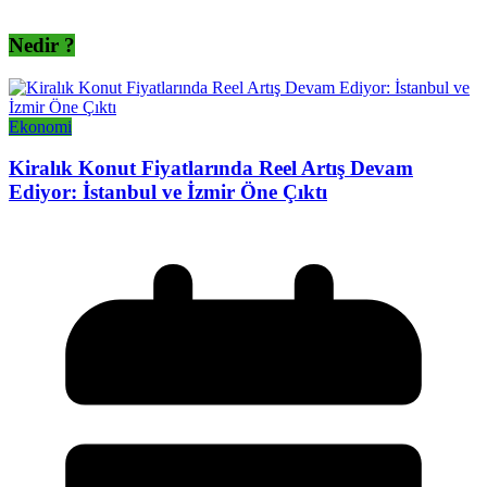
Nedir ?
Ekonomi
Kiralık Konut Fiyatlarında Reel Artış Devam
Ediyor: İstanbul ve İzmir Öne Çıktı