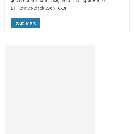
gelen olumlu haber akışı ile birlikte spot Bitcoin
ETF’lerine gerçekleşen rekor
Read More