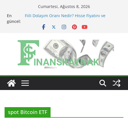
Skip
Cumartesi, Ağustos 8, 2026
to
En
Fiili Dolaşım Oranı Nedir? Hisse Fiyatını ve
content
güncel:
Likiditeyi Nasıl Etkiler?
KAP Açıklaması Nasıl Okunur? Yatırımcı İçin Kritik
Maddeler
MSCI Endeks Değişiklikleri BIST Hisselerini Nasıl
Etkiler?
BIST Endeks Değişiklikleri Hisseleri Nasıl Etkiler?
BIST Sektör Endeksleri Nedir? Sektörel Rotasyon
Nasıl Takip Edilir?
spot Bitcoin ETF