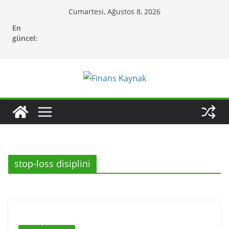
Skip
Cumartesi, Ağustos 8, 2026
to
En
content
güncel:
stop-loss disiplini