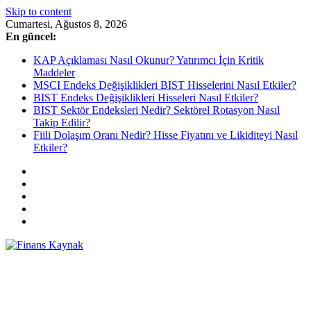
Skip to content
Cumartesi, Ağustos 8, 2026
En güncel:
KAP Açıklaması Nasıl Okunur? Yatırımcı İçin Kritik
Maddeler
MSCI Endeks Değişiklikleri BIST Hisselerini Nasıl Etkiler?
BIST Endeks Değişiklikleri Hisseleri Nasıl Etkiler?
BIST Sektör Endeksleri Nedir? Sektörel Rotasyon Nasıl
Takip Edilir?
Fiili Dolaşım Oranı Nedir? Hisse Fiyatını ve Likiditeyi Nasıl
Etkiler?