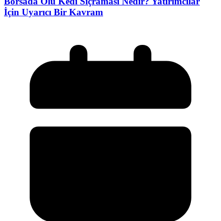
Borsada Ölü Kedi Sıçraması Nedir? Yatırımcılar
İçin Uyarıcı Bir Kavram