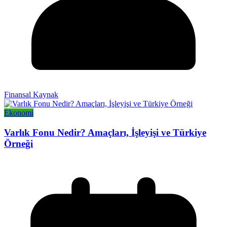
Finansal Kaynak
Ekonomi
Varlık Fonu Nedir? Amaçları, İşleyişi ve Türkiye
Örneği