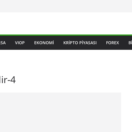
RSA
VIOP
EKONOMI
KRIPTO PIYASASI
FOREX
B
ir-4